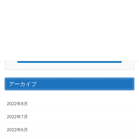
投
ペ
ペ
ペ
1
2
…
35
»
稿
ー
ー
ー
ジ
ジ
ジ
の
お気軽にお問い合わせください。
ペ
070-1571-9190
ー
営業時間 6:00～20：00（水曜日定休日）
ジ
送
お問い合わせ
り
アーカイブ
2022年8月
2022年7月
2022年6月