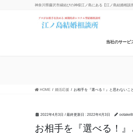
コ
ナ
神奈川県藤沢市縁結びの神様江ノ島にある【江ノ島結婚相談所】
ン
ビ
テ
ゲ
ン
ー
ツ
シ
に
ョ
当社のサービ
移
ン
動
に
移
動
HOME
婚活応援
お相手を『選べる！』と思わないこ
2022年4月3日
/ 最終更新日 :
2022年4月3日
ootake8
お相手を『選べる！』