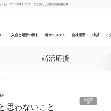
は、2022年IBJアワード受賞した優良結婚相談所
ス
ご入会と婚活の流れ
料金システム
会社概要・ご挨拶
ア
婚活応援
と
844
婚活応
援
と思わないこと