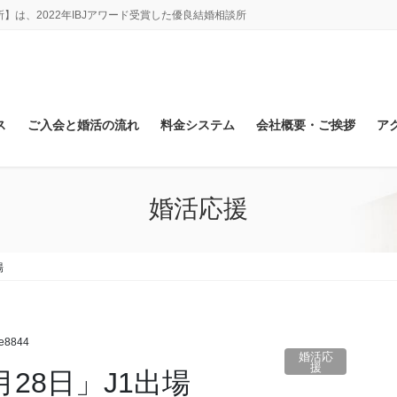
は、2022年IBJアワード受賞した優良結婚相談所
ス
ご入会と婚活の流れ
料金システム
会社概要・ご挨拶
ア
婚活応援
場
ke8844
婚活応
援
28日」J1出場