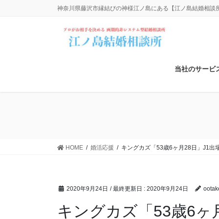
コ
ナ
神奈川県藤沢市縁結びの神様江ノ島にある【江ノ島結婚相談所】
ン
ビ
テ
ゲ
ン
ー
ツ
シ
に
ョ
当社のサービ
移
ン
動
に
移
動
HOME
婚活応援
キングカズ「53歳6ヶ月28日」J1出
2020年9月24日
/ 最終更新日 :
2020年9月24日
oota
キングカズ「53歳6ヶ月