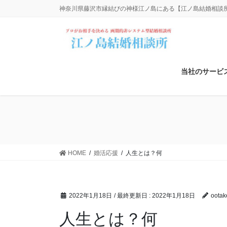
コ
ナ
神奈川県藤沢市縁結びの神様江ノ島にある【江ノ島結婚相談所】
ン
ビ
テ
ゲ
ン
ー
ツ
シ
に
ョ
当社のサービ
移
ン
動
に
移
動
HOME
婚活応援
人生とは？何
2022年1月18日
/ 最終更新日 :
2022年1月18日
oota
人生とは？何