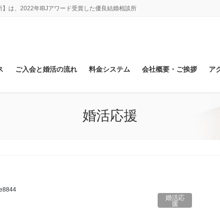
は、2022年IBJアワード受賞した優良結婚相談所
ス
ご入会と婚活の流れ
料金システム
会社概要・ご挨拶
ア
婚活応援
ke8844
婚活応
援