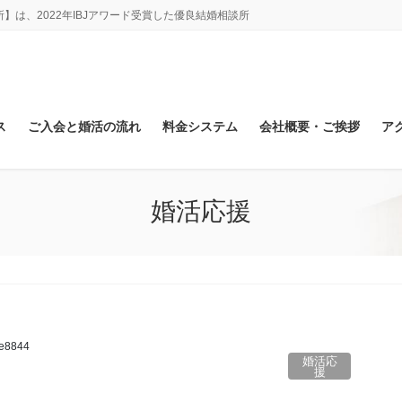
は、2022年IBJアワード受賞した優良結婚相談所
ス
ご入会と婚活の流れ
料金システム
会社概要・ご挨拶
ア
婚活応援
ke8844
婚活応
援