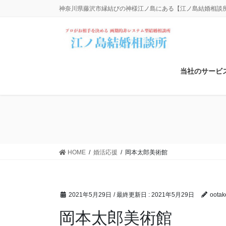
コ
ナ
神奈川県藤沢市縁結びの神様江ノ島にある【江ノ島結婚相談所】
ン
ビ
テ
ゲ
ン
ー
ツ
シ
に
ョ
当社のサービ
移
ン
動
に
移
動
HOME
婚活応援
岡本太郎美術館
2021年5月29日
/ 最終更新日 :
2021年5月29日
oota
岡本太郎美術館