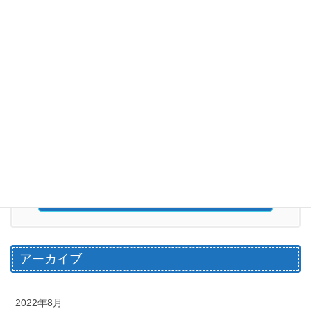
婚活応援
次の記事
結婚相談所「成婚のコツ！」男
性会員さんに実践してほしいこ
と
2021年2月20日
お気軽にお問い合わせください。
070-1571-9190
営業時間 6:00～20：00（水曜日定休日）
お問い合わせ
アーカイブ
2022年8月